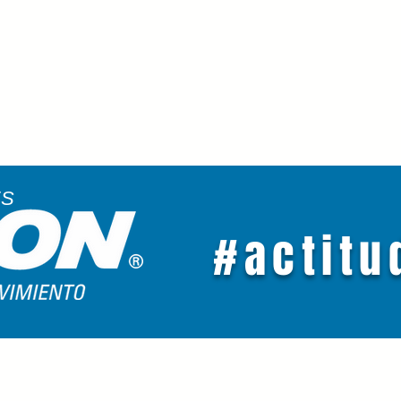
ES
#actitu